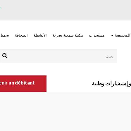
 المجتمعية
مستجدات
مكتبة سمعية بصرية
الأنشطة
الصحافة
تحميل
Rechercher
Nav
main
r un débitant ?
إستشارات وطنية
right