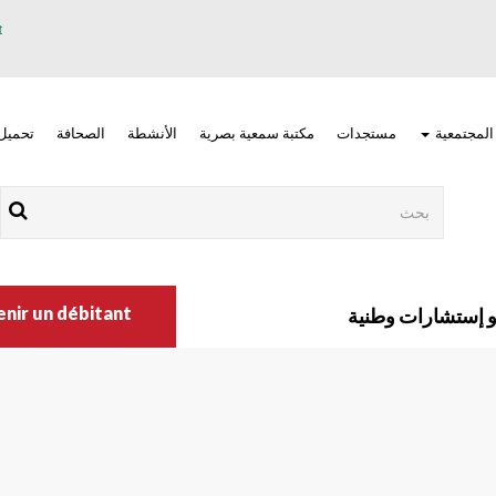
 المجتمعية
مستجدات
مكتبة سمعية بصرية
الأنشطة
الصحافة
تحميل
Rechercher
Nav
main
r un débitant ?
إستشارات وطنية
right