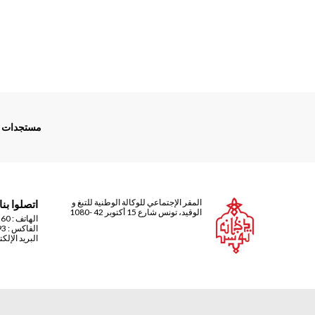
Menu
مستجدات
Footer
المقر الإجتماعي للوكالة الوطنية للتبغ و
اتصلوا بنا
الوقيد، تونس شارع 15 أكتوبر 42 -1080
الهاتف :
491 71 216 +
الفاكس : 793 390 71 216 +
البريد الإلك