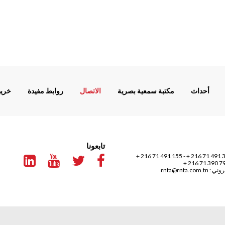
أحداث
مكتبة سمعية بصرية
الاتصال
روابط مفيدة
خريط
تابعونا
155 491 71 216 +
-
360 
تروني :
rnta@rnta.com.tn