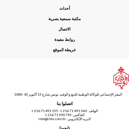
أحداث
مكتبة سمعية بصرية
الاتصال
روابط مفيدة
خريطة الموقع
المقر الإجتماعي للوكالة الوطنية للتبغ و الوقيد، تونس شارع 15 أكتوبر 42 -1080
اتصلوا بنا
الهاتف :
360 491 71 216 +
-
155 491 71 216 +
الفاكس : 793 390 71 216 +
البريد الإلكتروني :
rnta@rnta.com.tn
تابعونا