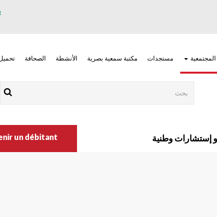
 المجتمعية
مستجدات
مكتبة سمعية بصرية
الأنشطة
الصحافة
تحميل
Rechercher
Nav
main
r un débitant ?
إستشارات وطنية
right