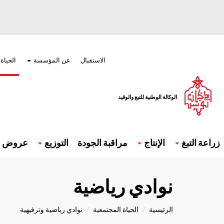
تجاوز
إلى
المحتوى
الرئيسي
Menu
top
الاستقبال
عن المؤسسة
الحياة
الوكالة الوطنية للتبغ والوقيد
Navigatio
principal
زراعة التبغ
الإنتاج
مراقبة الجودة
التوزيع
عروض و 
نوادي رياضية
الرئيسية
الحياة المجتمعية
نوادي رياضية وترفيهية