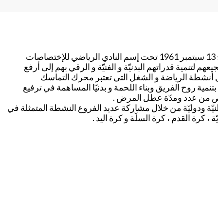
النادي الرياضي للتبغ و الوقيد C.S.T.A جمعيّة رياضيّة تأسس بتاريخ 13 سبتمبر 1961 تحت إسم النادي الرياضي للإختصاصات
يعهم لتنمية قدراتهم البدنيّة و الفنيّة و الرقي بهم إلى أرفع
ال أنشطة الرياضة و الشغل التي تعتبر محرك التماسك
تنمية روح الفريق وبناء اللحمة و بدنيّا المساهمة في ترفيع
يص من عدد ومدّة عطل المرض .
يّة ودوليّة من خلال مشاركة عديد الفروع النشطة المتمثلة في
 ، كرة القدم ، كرة السلّة و كرة اليد .