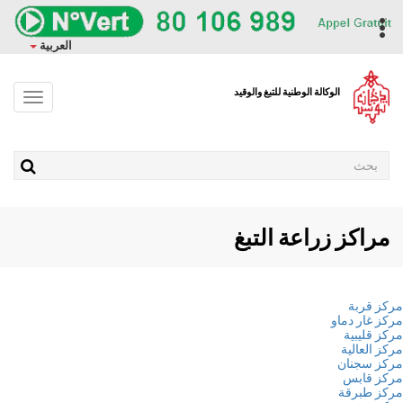
وز
حتوى
ropdown
العربية
ئيسي
الوكالة الوطنية للتبغ والوقيد
Toggle
avigation
Rechercher
مراكز زراعة التبغ
ز قربة
ز غار دماو
ز قليبية
ز العالية
ز سجنان
ز قابس
ز طبرقة