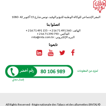
المقر الإجتماعي للوكالة الوطنية للتبغ و الوقيد، تونس شارع 15 أكتوبر 42 -1080
اتصلوا بنا
الهاتف :
360 491 71 216 +
-
155 491 71 216 +
الفاكس : 793 390 71 216 +
البريد الإلكتروني :
rnta@rnta.com.tn
تابعونا
© All Rights Reserved - Régie nationale des Tabacs et des allumettes (RNTA)