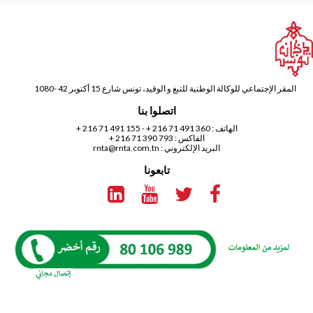
المقر الإجتماعي للوكالة الوطنية للتبغ و الوقيد، تونس شارع 15 أكتوبر 42 -1080
اتصلوا بنا
الهاتف :
360 491 71 216 +
-
155 491 71 216 +
الفاكس : 793 390 71 216 +
البريد الإلكتروني :
rnta@rnta.com.tn
تابعونا