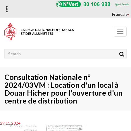
Aller
au
contenu
Français
principal
LA RÉGIE NATIONALE DES TABACS
Toggl
ET DES ALLUMETTES
navig
Rechercher
Consultation Nationale n°
2024/03VM : Location d'un local à
Douar Hicher pour l'ouverture d'un
centre de distribution
29.11.2024