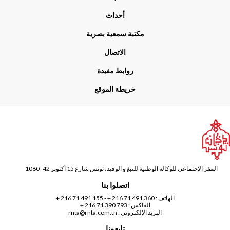
أحداث
مكتبة سمعية بصرية
الاتصال
روابط مفيدة
خريطة الموقع
المقر الإجتماعي للوكالة الوطنية للتبغ و الوقيد، تونس شارع 15 أكتوبر 42 -1080
اتصلوا بنا
الهاتف :
360 491 71 216 +
-
155 491 71 216 +
الفاكس : 793 390 71 216 +
البريد الإلكتروني :
rnta@rnta.com.tn
تابعونا