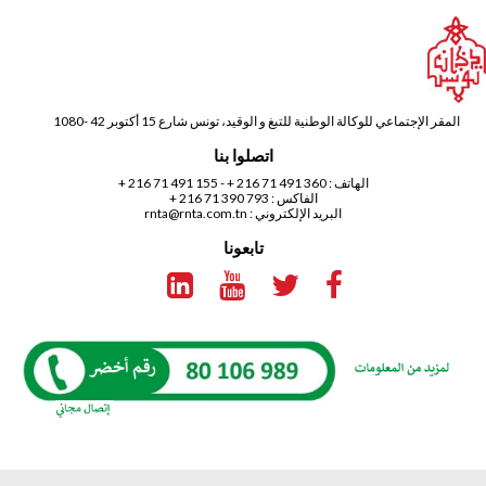
المقر الإجتماعي للوكالة الوطنية للتبغ و الوقيد، تونس شارع 15 أكتوبر 42 -1080
اتصلوا بنا
الهاتف :
360 491 71 216 +
-
155 491 71 216 +
الفاكس : 793 390 71 216 +
البريد الإلكتروني :
rnta@rnta.com.tn
تابعونا