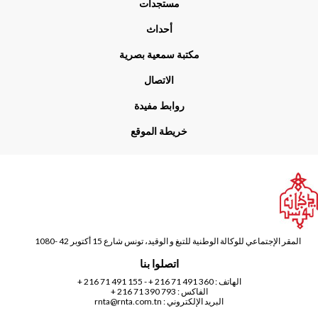
مستجدات
Foo
أحداث
مكتبة سمعية بصرية
الاتصال
روابط مفيدة
خريطة الموقع
المقر الإجتماعي للوكالة الوطنية للتبغ و الوقيد، تونس شارع 15 أكتوبر 42 -1080
اتصلوا بنا
الهاتف :
360 491 71 216 +
-
155 491 71 216 +
الفاكس : 793 390 71 216 +
البريد الإلكتروني :
rnta@rnta.com.tn