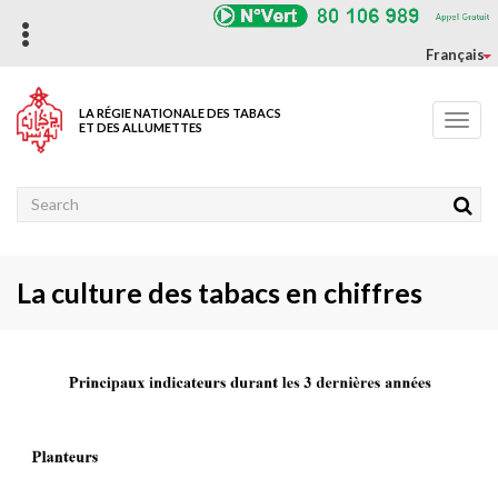
Aller
au
contenu
Français
principal
LA RÉGIE NATIONALE DES TABACS
Toggl
ET DES ALLUMETTES
navig
Rechercher
La culture des tabacs en chiffres