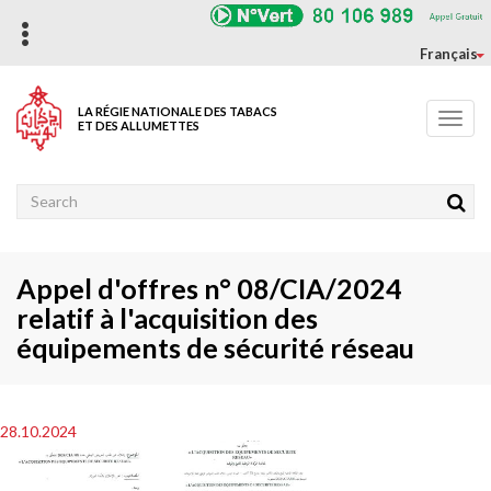
Aller
au
contenu
Français
principal
LA RÉGIE NATIONALE DES TABACS
Toggl
ET DES ALLUMETTES
navig
Rechercher
Appel d'offres n° 08/CIA/2024
relatif à l'acquisition des
équipements de sécurité réseau
28.10.2024