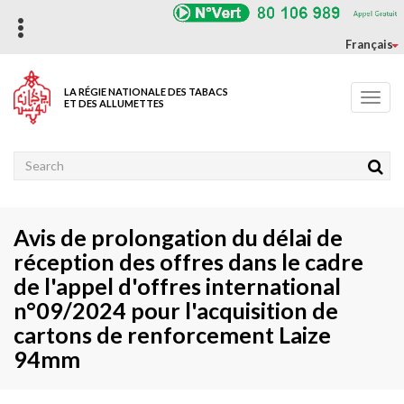
Aller
au
contenu
Français
principal
LA RÉGIE NATIONALE DES TABACS
Toggl
ET DES ALLUMETTES
navig
Rechercher
Avis de prolongation du délai de
réception des offres dans le cadre
de l'appel d'offres international
n°09/2024 pour l'acquisition de
cartons de renforcement Laize
94mm