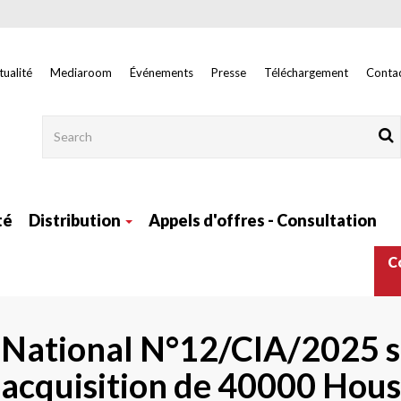
tualité
Mediaroom
Événements
Presse
Téléchargement
Contac
Rechercher
té
Distribution
Appels d'offres - Consultation
Nav
C
main
right
s National N°12/CIA/2025 s
à l'acquisition de 40000 Ho