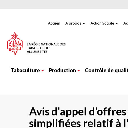
Aller
au
contenu
principal
Menu
top
Accueil
A propos
Action Sociale
Ac
LA RÉGIE NATIONALE DES
TABACS ET DES
ALLUMETTES
Navigation
principale
Tabaculture
Production
Contrôle de quali
Avis d'appel d'offre
simplifiées relatif 