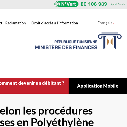
Toggle
Français
t - Réclamation
Droit d'accès à l'information
omment devenir un débitant ?
Application Mobile
elon les procédures
usses en Polyéthylène