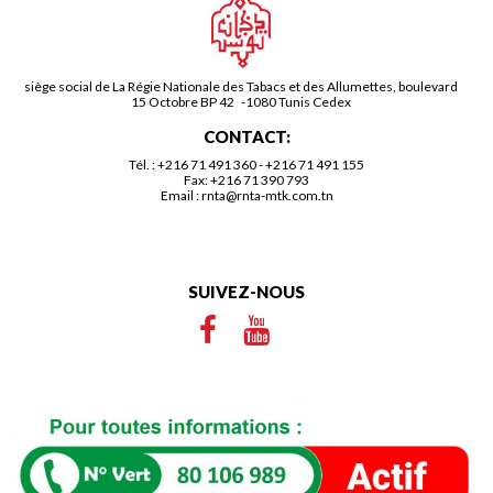
siège social de La Régie Nationale des Tabacs et des Allumettes, boulevard
15 Octobre BP 42 -1080 Tunis Cedex
CONTACT:
Tél. :
+216 71 491 360
-
+216 71 491 155
Fax: +216 71 390 793
Email :
rnta@rnta-mtk.com.tn
SUIVEZ-NOUS