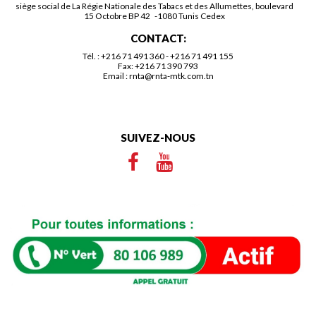
siège social de La Régie Nationale des Tabacs et des Allumettes, boulevard
15 Octobre BP 42 -1080 Tunis Cedex
CONTACT:
Tél. :
+216 71 491 360
-
+216 71 491 155
Fax: +216 71 390 793
Email :
rnta@rnta-mtk.com.tn
SUIVEZ-NOUS