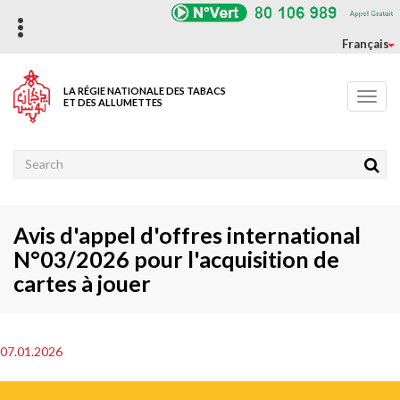
Aller
au
contenu
Français
principal
LA RÉGIE NATIONALE DES TABACS
Toggl
ET DES ALLUMETTES
navig
Rechercher
Avis d'appel d'offres international
N°03/2026 pour l'acquisition de
cartes à jouer
07.01.2026
Photo