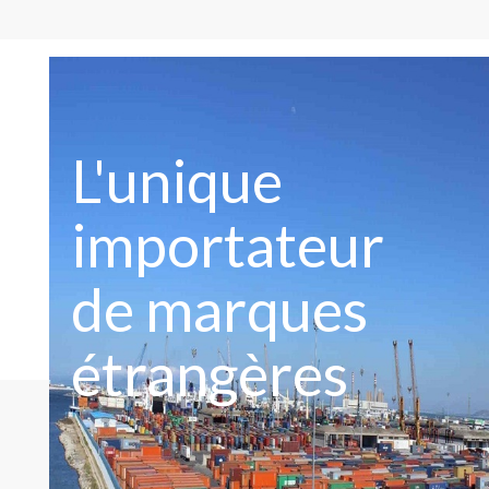
L'unique
importateur
de marques
étrangères