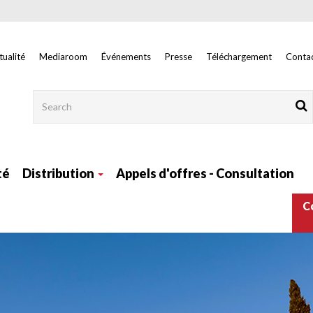
tualité
Mediaroom
Événements
Presse
Téléchargement
Contac
Rechercher
té
Distribution
Appels d'offres - Consultation
Nav
C
main
right