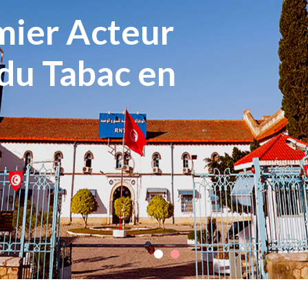
emier Acteur
 du Tabac en