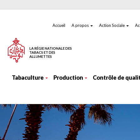
Aller
au
contenu
principal
Menu
top
Accueil
A propos
Action Sociale
Ac
LA RÉGIE NATIONALE DES
TABACS ET DES
ALLUMETTES
Navigation
principale
Tabaculture
Production
Contrôle de quali