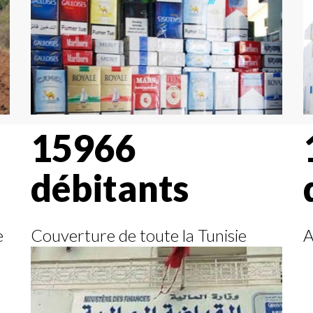
15966
débitants
e
Couverture de toute la Tunisie
A