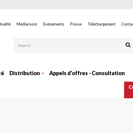
tualité
Mediaroom
Événements
Presse
Téléchargement
Contac
Rechercher
té
Distribution
Appels d'offres - Consultation
Nav
C
main
right