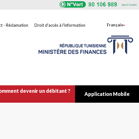
Toggle
Français
t - Réclamation
Droit d'accès à l'information
omment devenir un débitant ?
Application Mobile