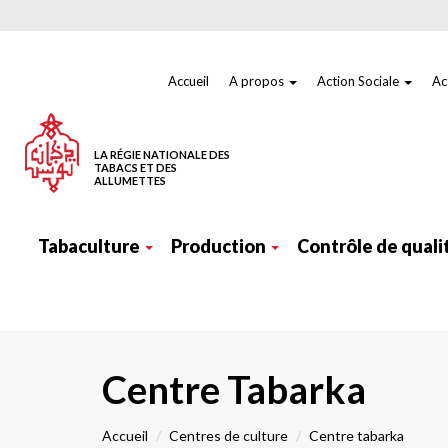
Aller
au
contenu
principal
Menu
top
Accueil
A propos
Action Sociale
Ac
LA RÉGIE NATIONALE DES
TABACS ET DES
ALLUMETTES
Navigation
principale
Tabaculture
Production
Contrôle de quali
Centre Tabarka
Accueil
Centres de culture
Centre tabarka