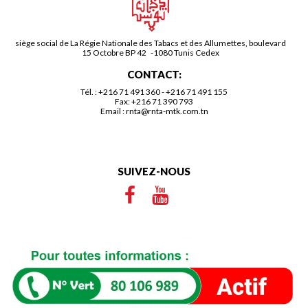
siège social de La Régie Nationale des Tabacs et des Allumettes, boulevard
15 Octobre BP 42 -1080 Tunis Cedex
CONTACT:
Tél. :
+216 71 491 360
-
+216 71 491 155
Fax: +216 71 390 793
Email :
rnta@rnta-mtk.com.tn
SUIVEZ-NOUS