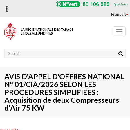
Aller
au
contenu
Français
principal
LA RÉGIE NATIONALE DES TABACS
Toggl
ET DES ALLUMETTES
navig
Rechercher
AVIS D'APPEL D'OFFRES NATIONAL
N° 01/CIA/2026 SELON LES
PROCEDURES SIMPLIFIEES :
Acquisition de deux Compresseurs
d'Air 75 KW
18.02.2026