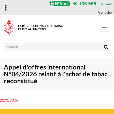
Aller
au
contenu
Français
principal
LA RÉGIE NATIONALE DES TABACS
Toggl
ET DES ALLUMETTES
navig
Rechercher
Appel d'offres international
N°04/2026 relatif à l'achat de tabac
reconstitué
22.01.2026
Photo