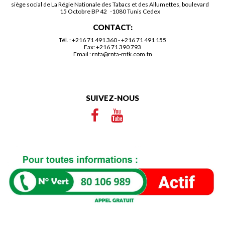
siège social de La Régie Nationale des Tabacs et des Allumettes, boulevard
15 Octobre BP 42 -1080 Tunis Cedex
CONTACT:
Tél. :
+216 71 491 360
-
+216 71 491 155
Fax: +216 71 390 793
Email :
rnta@rnta-mtk.com.tn
SUIVEZ-NOUS