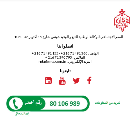
المقر الإجتماعي للوكالة الوطنية للتبغ و الوقيد، تونس شارع 15 أكتوبر 42 -1080
اتصلوا بنا
الهاتف :
360 491 71 216 +
-
155 491 71 216 +
الفاكس : 793 390 71 216 +
البريد الإلكتروني :
rnta@rnta.com.tn
تابعونا