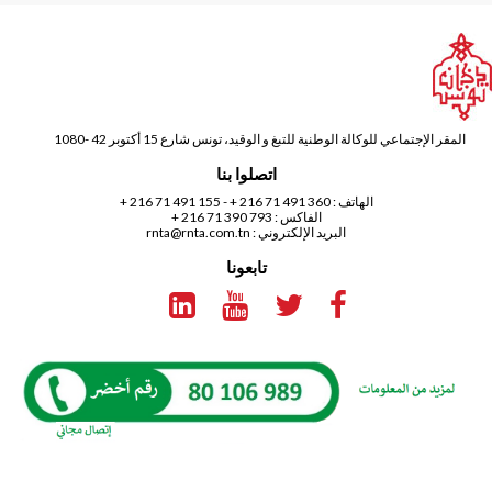
المقر الإجتماعي للوكالة الوطنية للتبغ و الوقيد، تونس شارع 15 أكتوبر 42 -1080
اتصلوا بنا
الهاتف :
360 491 71 216 +
-
155 491 71 216 +
الفاكس : 793 390 71 216 +
البريد الإلكتروني :
rnta@rnta.com.tn
تابعونا